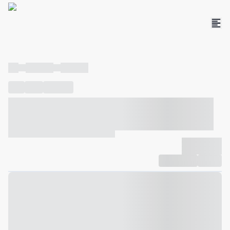
----
----- -----
----- -----
----
-----
---- ------
----- ----- -- ------ ---- ---- -- ----- ----- -----
--- ------
----- ----- -- ------ ----- ----- -- ------
-------------
Compartilhar
Favorito