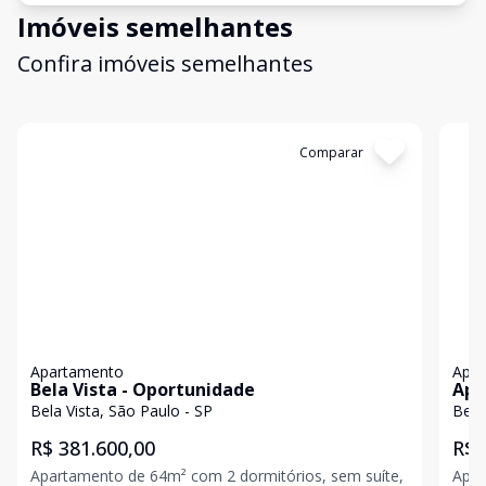
Imóveis semelhantes
Confira imóveis semelhantes
Cód:
G8UIOIBTK
Comparar
Có
Apartamento
Apa
Bela Vista - Oportunidade
Apa
And
Bela Vista, São Paulo - SP
Bela
R$ 381.600,00
R$ 
Apartamento de 64m² com 2 dormitórios, sem suíte,
Apar