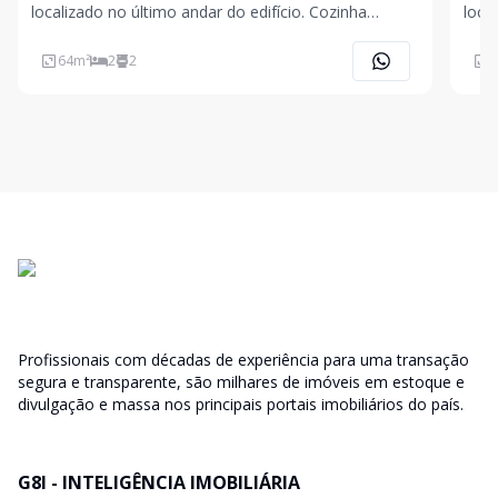
localizado no último andar do edifício. Cozinha
loca
americana integrada à sala, proporcionando
amer
ambiente amplo e iluminado. Conta com 2 banheiros,
ambi
64
m²
2
2
6
sendo 1 social e 1 de serviço. Sem vaga de garagem.
send
Profissionais com décadas de experiência para uma transação
segura e transparente, são milhares de imóveis em estoque e
divulgação e massa nos principais portais imobiliários do país.
G8I - INTELIGÊNCIA IMOBILIÁRIA