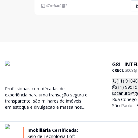
estado, Prédio com portaria 24 hs. Localização
47
m²
2
2
privilegiada em prédio muito bem localizado, a p
minutos da Av
G8I - INT
CRECI:
30086J
(11) 9184
(11) 99515
Profissionais com décadas de
canuto@g8i
experiência para uma transação segura e
Rua Cônego 
transparente, são milhares de imóveis
São Paulo - 
em estoque e divulgação e massa nos
principais portais imobiliários do país.
Imobiliária Certificada:
Selo de Tecnologia Loft