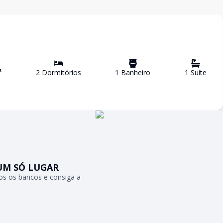
²
2
Dormitório
s
1
Banheiro
1
Suíte
UM SÓ LUGAR
s os bancos e consiga a