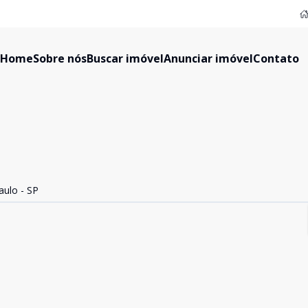
Home
Sobre nós
Buscar imóvel
Anunciar imóvel
Contato
aulo - SP