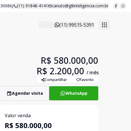
30086J
(11) 91848-4141
canuto@g8inteligencia.com.br
(11) 99515-5391
R$ 580.000,00
R$ 2.200,00
/ mês
Compartilhar
Favorito
Agendar visita
WhatsApp
Valor venda
R$ 580.000,00