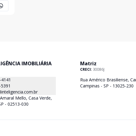
oucos
ELIGÊNCIA IMOBILIÁRIA
Matriz
CRECI:
30086J
8-4141
Rua Américo Brasiliense, Ca
-5391
Campinas - SP - 13025-230
nteligencia.com.br
Amaral Mello, Casa Verde,
SP - 02513-030