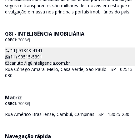
segura e transparente, são milhares de imóveis em estoque e
divulgação e massa nos principais portais imobiliários do país.
G8I - INTELIGÊNCIA IMOBILIÁRIA
CRECI:
30086J
(11) 91848-4141
(11) 99515-5391
canuto@g8inteligencia.com.br
Rua Cônego Amaral Mello, Casa Verde, São Paulo - SP - 02513-
030
Matriz
CRECI:
30086J
Rua Américo Brasiliense, Cambuí, Campinas - SP - 13025-230
Navegação rápida