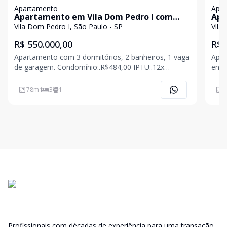
Apartamento
Apa
Apartamento em Vila Dom Pedro I com
Apa
78m²
87m
Vila Dom Pedro I, São Paulo - SP
Vila
R$ 550.000,00
R$ 
Apartamento com 3 dormitórios, 2 banheiros, 1 vaga
Apar
de garagem. Condomínio:.R$484,00 IPTU:.12x
entr
R$16,00
quad
dorm
78
m²
3
1
8
Profissionais com décadas de experiência para uma transação