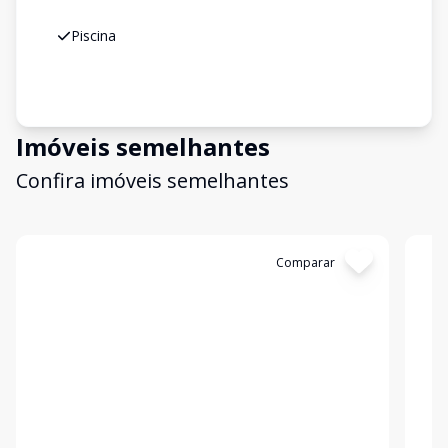
Piscina
Imóveis semelhantes
Confira imóveis semelhantes
Cód:
11847730
Comparar
Có