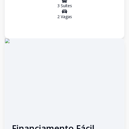
3
Suíte
s
2
Vaga
s
Financiamento Fácil