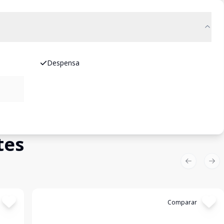
Despensa
tes
Previous sl
Nex
Cód:
11839334
Comparar