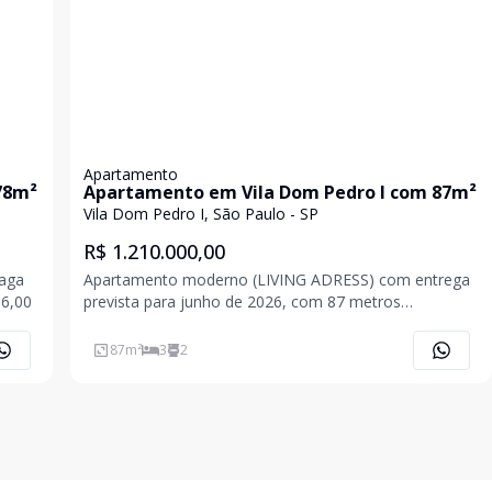
Apartamento
78m²
Apartamento em Vila Dom Pedro I com 87m²
Vila Dom Pedro I, São Paulo - SP
R$ 1.210.000,00
vaga
Apartamento moderno (LIVING ADRESS) com entrega
$16,00
prevista para junho de 2026, com 87 metros
quadrados muito bem distribuídos, oferecendo 3
dormitórios,
87
m²
3
2