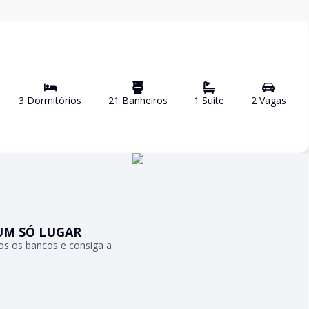
3
Dormitório
s
21
Banheiro
s
1
Suíte
2
Vaga
s
UM SÓ LUGAR
s os bancos e consiga a