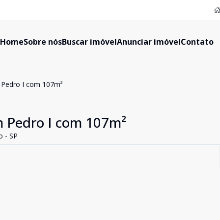
Home
Sobre nós
Buscar imóvel
Anunciar imóvel
Contato
 Pedro I com 107m²
 Pedro I com 107m²
o - SP