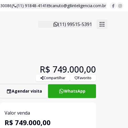
30086J
(11) 91848-4141
canuto@g8inteligencia.com.br
(11) 99515-5391
R$ 749.000,00
Compartilhar
Favorito
Agendar visita
WhatsApp
Valor venda
R$ 749.000,00