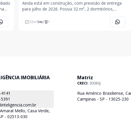
liado
Ainda está em construção, com previsão de entrega
ma
para julho de 2026. Possui 32 m², 2 dormitórios,
bem d
localizado no 9º andar. Não possui vaga de garagem
32
m²
2
1
ELIGÊNCIA IMOBILIÁRIA
Matriz
CRECI:
30086J
8-4141
Rua Américo Brasiliense, Ca
-5391
Campinas - SP - 13025-230
nteligencia.com.br
Amaral Mello, Casa Verde,
SP - 02513-030