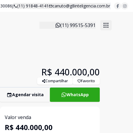
30086J
(11) 91848-4141
canuto@g8inteligencia.com.br
(11) 99515-5391
R$ 440.000,00
Compartilhar
Favorito
Agendar visita
WhatsApp
Valor venda
R$ 440.000,00