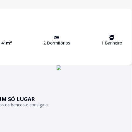
a
41
m²
2
Dormitório
s
1
Banheiro
UM SÓ LUGAR
s os bancos e consiga a