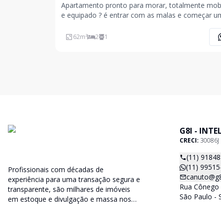
Apartamento pronto para morar, totalmente mobi
e equipado ? é entrar com as malas e começar u
nova rotina sem preocupação. Com 62m² muito 
62
m²
2
1
G8I - INT
CRECI:
30086J
(11) 9184
(11) 99515
Profissionais com décadas de
canuto@g8i
experiência para uma transação segura e
Rua Cônego 
transparente, são milhares de imóveis
São Paulo - 
em estoque e divulgação e massa nos
principais portais imobiliários do país.