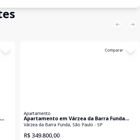
tes
Previous sl
Nex
Cód:
11844581
Comparar
Apartamento
Apartamento em Várzea da Barra Funda
com 32m²
Várzea da Barra Funda, São Paulo - SP
R$ 349.800,00