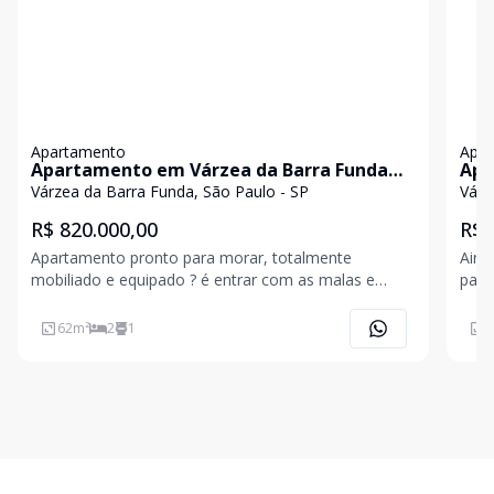
Apartamento
Apa
Apartamento em Várzea da Barra Funda
Apa
com 62m²
com
Várzea da Barra Funda, São Paulo - SP
Várz
R$ 820.000,00
R$ 
Apartamento pronto para morar, totalmente
Aind
mobiliado e equipado ? é entrar com as malas e
para julho 
começar uma nova rotina sem preocupação. Com
loca
62m² muito bem d
62
m²
2
1
3