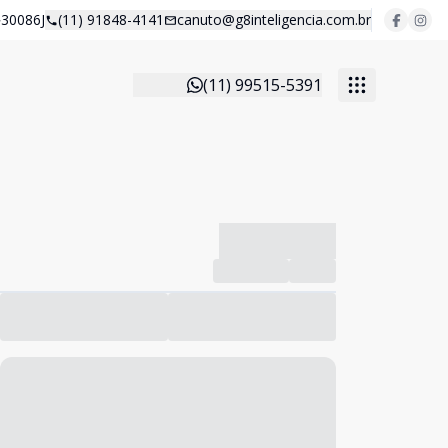
30086J
(11) 91848-4141
canuto@g8inteligencia.com.br
(11) 99515-5391
-------------
Compartilhar
Favorito