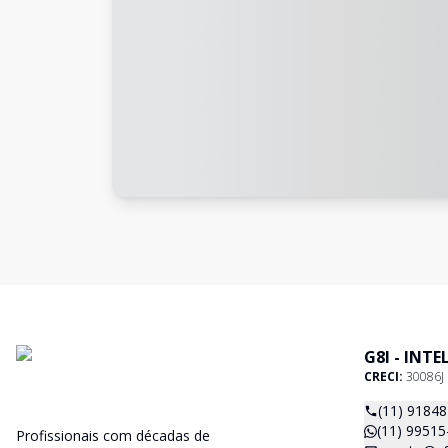
G8I - INT
CRECI:
30086J
(11) 9184
(11) 99515
Profissionais com décadas de