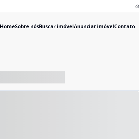
Home
Sobre nós
Buscar imóvel
Anunciar imóvel
Contato
-- ----- ----- --- ------