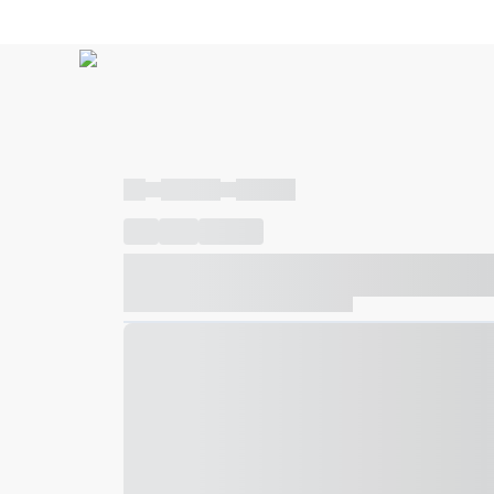
----
----- -----
----- -----
----
-----
---- ------
----- ----- -- ------ ---- ---- -- ---
----- ----- -- ------ ----- ----- -- ------