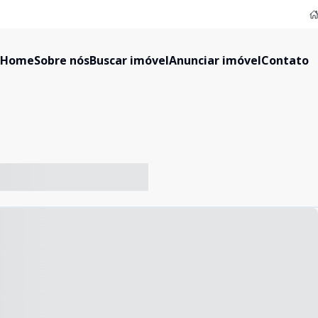
Home
Sobre nós
Buscar imóvel
Anunciar imóvel
Contato
-- ----- ----- --- ------