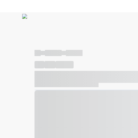
----
----- -----
----- -----
----
-----
---- ------
----- ----- -- ------ ---- ---- -- ---
----- ----- -- ------ ----- ----- -- ------