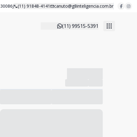
30086J
(11) 91848-4141
canuto@g8inteligencia.com.br
(11) 99515-5391
-------------
Compartilhar
Favorito