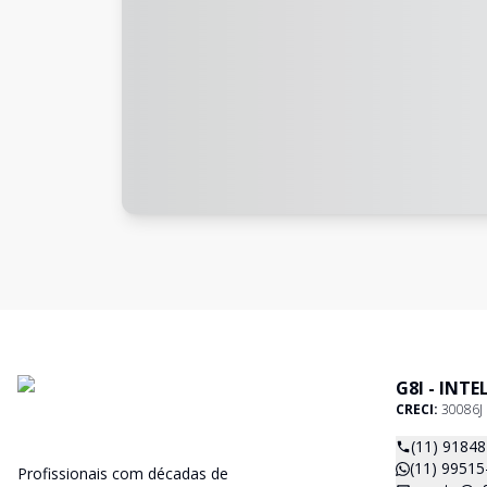
G8I - INT
CRECI:
30086J
(11) 9184
(11) 99515
Profissionais com décadas de