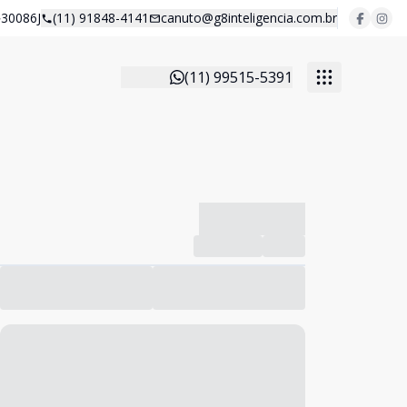
30086J
(11) 91848-4141
canuto@g8inteligencia.com.br
(11) 99515-5391
-------------
Compartilhar
Favorito