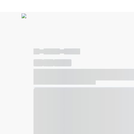
----
----- -----
----- -----
----
-----
---- ------
----- ----- -- ------ ---- ---- -- ---
----- ----- -- ------ ----- ----- -- ------