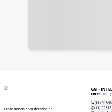
G8I - INT
CRECI:
30086J
(11) 9184
(11) 99515
Profissionais com décadas de