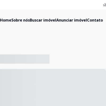
Home
Sobre nós
Buscar imóvel
Anunciar imóvel
Contato
-- ----- ----- --- ------