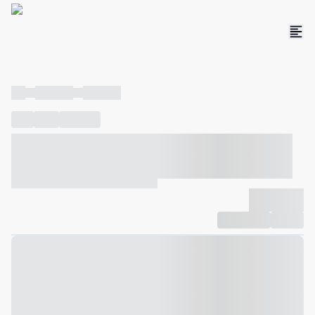
----
----- -----
----- -----
----
-----
---- ------
----- ----- -- ------ ---- ---- -- ----- ----- -----
--- ------
----- ----- -- ------ ----- ----- -- ------
-------------
Compartilhar
Favorito