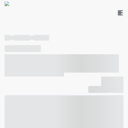
----
----- -----
----- -----
----
-----
---- ------
----- ----- -- ------ ---- ---- -- ----- ----- -----
--- ------
----- ----- -- ------ ----- ----- -- ------
-------------
Compartilhar
Favorito