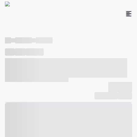
----
----- -----
----- -----
----
-----
---- ------
----- ----- -- ------ ---- ---- -- ----- ----- -----
--- ------
----- ----- -- ------ ----- ----- -- ------
-------------
Compartilhar
Favorito