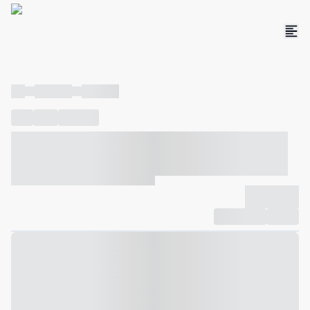
----
----- -----
----- -----
----
-----
---- ------
----- ----- -- ------ ---- ---- -- ----- ----- -----
--- ------
----- ----- -- ------ ----- ----- -- ------
-------------
Compartilhar
Favorito