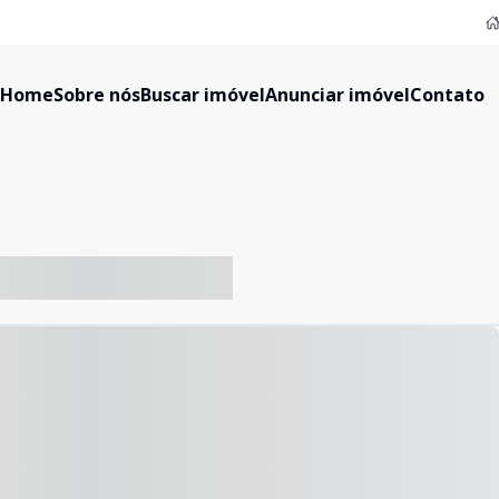
Home
Sobre nós
Buscar imóvel
Anunciar imóvel
Contato
-- ----- ----- --- ------