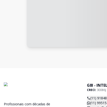
G8I - INT
CRECI:
30086J
(11) 9184
(11) 99515
Profissionais com décadas de