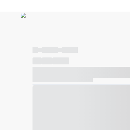
----
----- -----
----- -----
----
-----
---- ------
----- ----- -- ------ ---- ---- -- ---
----- ----- -- ------ ----- ----- -- ------