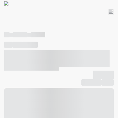
----
----- -----
----- -----
----
-----
---- ------
----- ----- -- ------ ---- ---- -- ----- ----- -----
--- ------
----- ----- -- ------ ----- ----- -- ------
-------------
Compartilhar
Favorito