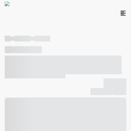
----
----- -----
----- -----
----
-----
---- ------
----- ----- -- ------ ---- ---- -- ----- ----- -----
--- ------
----- ----- -- ------ ----- ----- -- ------
-------------
Compartilhar
Favorito