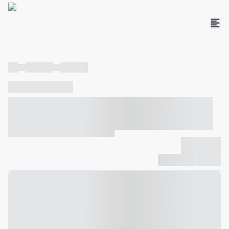
----
----- -----
----- -----
----
-----
---- ------
----- ----- -- ------ ---- ---- -- ----- ----- -----
--- ------
----- ----- -- ------ ----- ----- -- ------
-------------
Compartilhar
Favorito