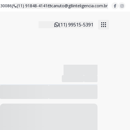
30086J
(11) 91848-4141
canuto@g8inteligencia.com.br
(11) 99515-5391
-------------
Compartilhar
Favorito