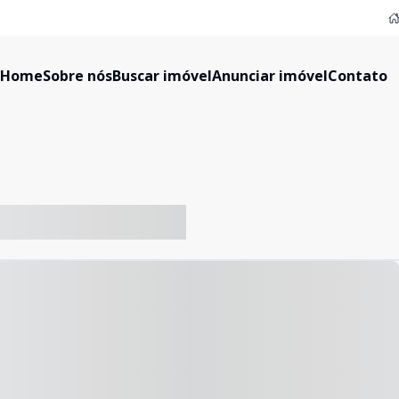
Home
Sobre nós
Buscar imóvel
Anunciar imóvel
Contato
-- ----- ----- --- ------