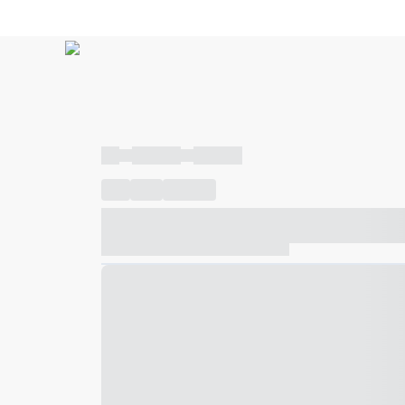
----
----- -----
----- -----
----
-----
---- ------
----- ----- -- ------ ---- ---- -- ---
----- ----- -- ------ ----- ----- -- ------