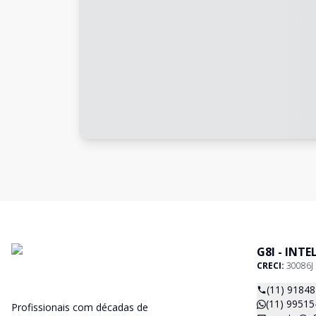
G8I - INT
CRECI:
30086J
(11) 9184
(11) 99515
Profissionais com décadas de