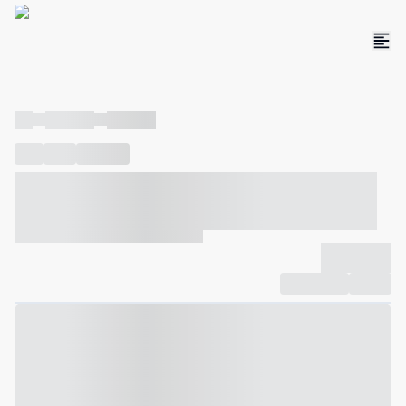
----
----- -----
----- -----
----
-----
---- ------
----- ----- -- ------ ---- ---- -- ----- ----- -----
--- ------
----- ----- -- ------ ----- ----- -- ------
-------------
Compartilhar
Favorito