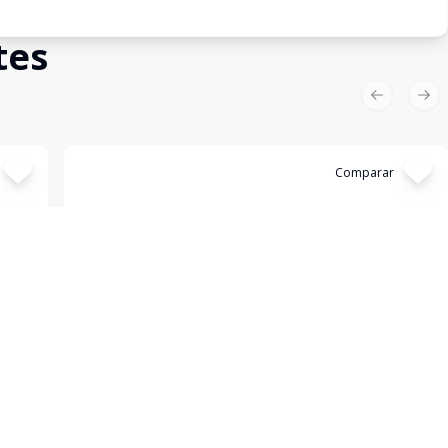
tes
Previous sl
Nex
Cód:
1175609
Comparar
Empreendimento
Tons Frei Caneca
Consolação, São Paulo - SP