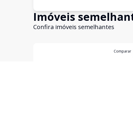
Imóveis semelhan
Confira imóveis semelhantes
Cód:
1196086
Comparar
Empreendimento
Metropolitan Consolação - Residencial
Consolação, São Paulo - SP