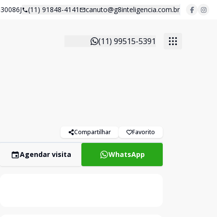
30086J
(11) 91848-4141
canuto@g8inteligencia.com.br
(11) 99515-5391
Compartilhar
Favorito
Agendar visita
WhatsApp