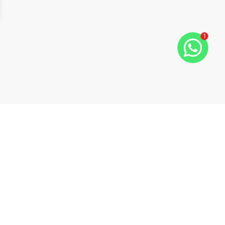
1
ide
t slide
Cód:
1178758
Comparar
Empreendimento
Nex One Parque Augusta - Residencial
Consolação, São Paulo - SP