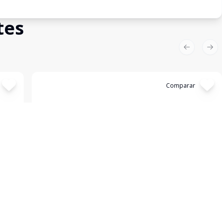
tes
Previous sl
Nex
Cód:
1193245
Comparar
Empreendimento
BRK by Helbor - Comercial
Brooklin Paulista, São Paulo - SP