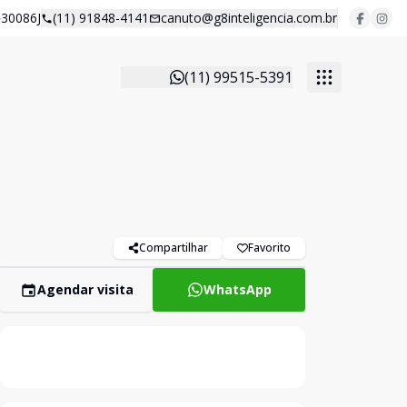
30086J
(11) 91848-4141
canuto@g8inteligencia.com.br
(11) 99515-5391
Compartilhar
Favorito
Agendar visita
WhatsApp