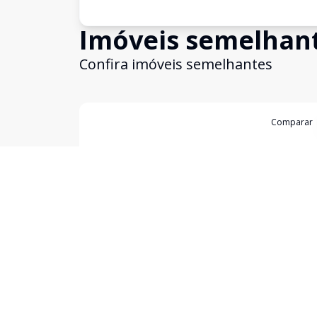
Imóveis semelhan
Confira imóveis semelhantes
Cód:
1193247
Comparar
Empreendimento
BRK by Helbor - Residencial
Brooklin Paulista, São Paulo - SP