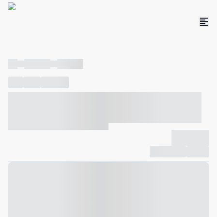
----
----- -----
----- -----
----
-----
---- ------
----- ----- -- ------ ---- ---- -- ----- ----- -----
--- ------
----- ----- -- ------ ----- ----- -- ------
-------------
Compartilhar
Favorito