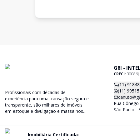
G8I - INT
CRECI:
30086J
(11) 9184
(11) 99515
Profissionais com décadas de
canuto@g8i
experiência para uma transação segura e
Rua Cônego 
transparente, são milhares de imóveis
São Paulo - 
em estoque e divulgação e massa nos
principais portais imobiliários do país.
Imobiliária Certificada: