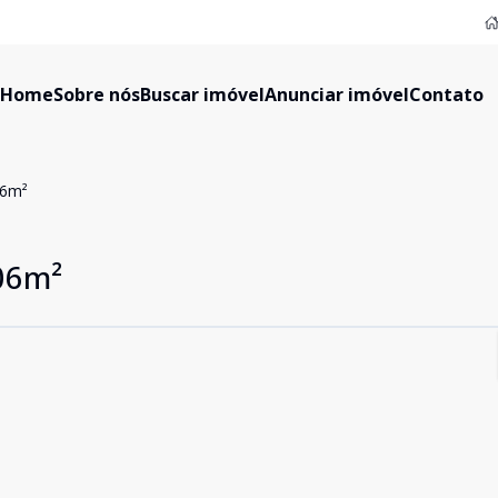
Home
Sobre nós
Buscar imóvel
Anunciar imóvel
Contato
06m²
06m²