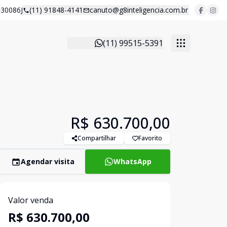
30086J
(11) 91848-4141
canuto@g8inteligencia.com.br
(11) 99515-5391
R$ 630.700,00
Compartilhar
Favorito
Agendar visita
WhatsApp
Valor venda
R$ 630.700,00