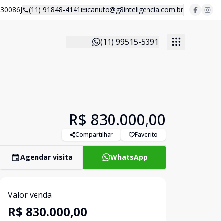
30086J
(11) 91848-4141
canuto@g8inteligencia.com.br
(11) 99515-5391
R$ 830.000,00
Compartilhar
Favorito
Agendar visita
WhatsApp
Valor venda
R$ 830.000,00