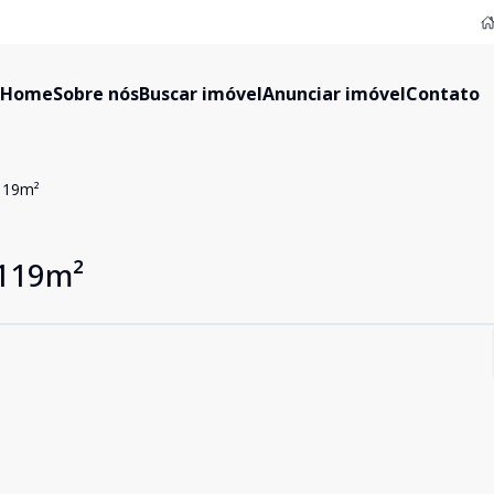
Home
Sobre nós
Buscar imóvel
Anunciar imóvel
Contato
119m²
 119m²