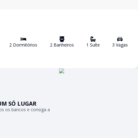
2
Dormitório
s
2
Banheiro
s
1
Suíte
3
Vaga
s
UM SÓ LUGAR
s os bancos e consiga a