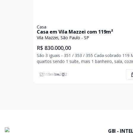
Casa
Casa em Vila Mazzei com 119m²
Vila Mazzei, São Paulo - SP
R$ 830.000,00
São 3 iguais - 351 / 353 / 355 Cada sobrado 119 M2, 2
quartos sendo 1 suíte, mais 1 banheiro, sala, cozi
lavanderia, quintal com churrasqueira
119
m²
2
2
G8I - INT