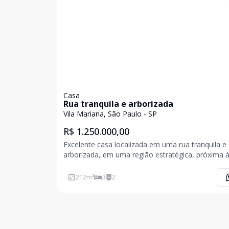
Casa
Rua tranquila e arborizada
Vila Mariana, São Paulo - SP
R$ 1.250.000,00
Excelente casa localizada em uma rua tranquila e
arborizada, em uma região estratégica, próxima 
estações de metrô Santa Cruz e Chácara Klabin . 
localização oferece fácil acesso a uma ampla
212
m²
3
2
infraestrutura de comércio, serviços e está cerca
excel