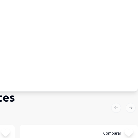
tes
Previous sl
Nex
Cód:
11837839
Comparar