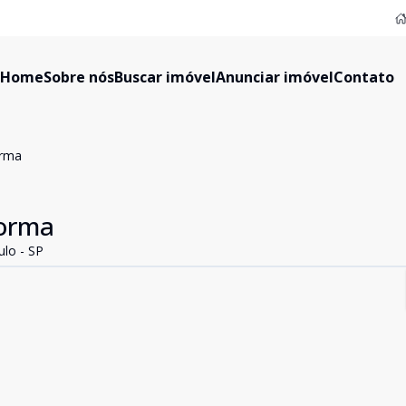
Home
Sobre nós
Buscar imóvel
Anunciar imóvel
Contato
orma
forma
ulo - SP