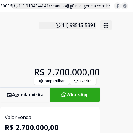
30086J
(11) 91848-4141
canuto@g8inteligencia.com.br
(11) 99515-5391
R$ 2.700.000,00
Compartilhar
Favorito
Agendar visita
WhatsApp
Valor venda
R$ 2.700.000,00