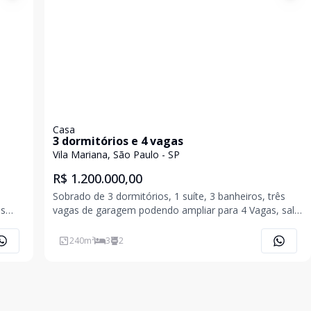
Casa
3 dormitórios e 4 vagas
Vila Mariana, São Paulo - SP
R$ 1.200.000,00
Sobrado de 3 dormitórios, 1 suíte, 3 banheiros, três
às
vagas de garagem podendo ampliar para 4 Vagas, sala
A
da visita, sala de TV, cozinha, quintal interno, jardim na
entrada da residência e mais um quarto de empregada
240
m²
3
2
da por
hoje utilizado como despensa de aliment