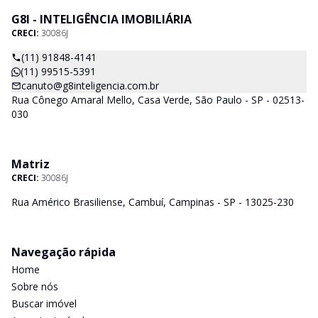
G8I - INTELIGÊNCIA IMOBILIÁRIA
CRECI:
30086J
(11) 91848-4141
(11) 99515-5391
canuto@g8inteligencia.com.br
Rua Cônego Amaral Mello, Casa Verde, São Paulo - SP - 02513-
030
Matriz
CRECI:
30086J
Rua Américo Brasiliense, Cambuí, Campinas - SP - 13025-230
Navegação rápida
Home
Sobre nós
Buscar imóvel