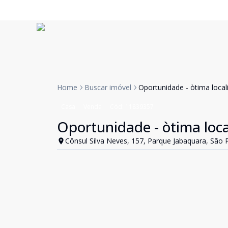
Home
Buscar imóvel
Oportunidade - òtima local
Casa
Venda
Cód:
11839357
Oportunidade - òtima loca
Cônsul Silva Neves, 157, Parque Jabaquara, São 