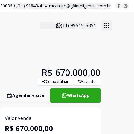
30086J
(11) 91848-4141
canuto@g8inteligencia.com.br
(11) 99515-5391
R$ 670.000,00
Compartilhar
Favorito
Agendar visita
WhatsApp
Valor venda
R$ 670.000,00