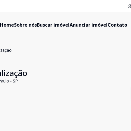
Home
Sobre nós
Buscar imóvel
Anunciar imóvel
Contato
ização
lização
Paulo - SP