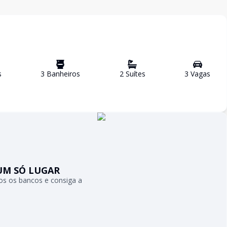
s
3
Banheiro
s
2
Suíte
s
3
Vaga
s
UM SÓ LUGAR
s os bancos e consiga a