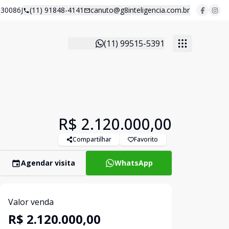
30086J
(11) 91848-4141
canuto@g8inteligencia.com.br
(11) 99515-5391
R$ 2.120.000,00
Compartilhar
Favorito
Agendar visita
WhatsApp
Valor venda
R$ 2.120.000,00