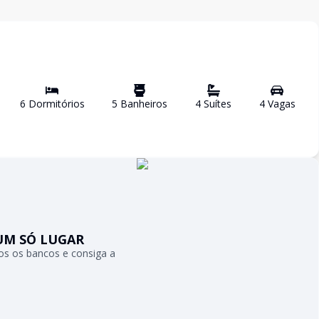
6
Dormitório
s
5
Banheiro
s
4
Suíte
s
4
Vaga
s
UM SÓ LUGAR
s os bancos e consiga a