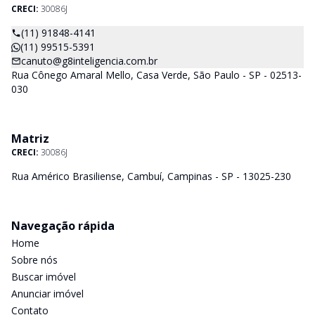
CRECI:
30086J
(11) 91848-4141
(11) 99515-5391
canuto@g8inteligencia.com.br
Rua Cônego Amaral Mello, Casa Verde, São Paulo - SP - 02513-
030
Matriz
CRECI:
30086J
Rua Américo Brasiliense, Cambuí, Campinas - SP - 13025-230
Navegação rápida
Home
Sobre nós
Buscar imóvel
Anunciar imóvel
Contato