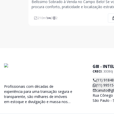
Belíssimo Sobrado à Venda no Campo Belo! Se v
procura conforto, praticidade e localização estrat
este imóvel é para você! Localizado em uma rua
tranquila e sem trânsito, a poucos passos da Rua 
210
m²
3
2
de Morais e com fácil acesso ao Shopping Ibira
G8I - INT
CRECI:
30086J
(11) 9184
(11) 99515
Profissionais com décadas de
canuto@g8i
experiência para uma transação segura e
Rua Cônego 
transparente, são milhares de imóveis
São Paulo - 
em estoque e divulgação e massa nos
principais portais imobiliários do país.