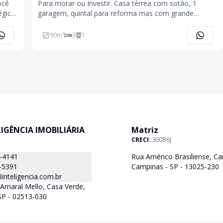
ocê
Para morar ou Investir. Casa térrea com sotão, 1
égica,
garagem, quintal para reforma mas com grande
potencial. 90m² (5m de frente por 30m de fundos).
Vieira
Excelente oportunidade no melhor do Brooklin.
90
m²
3
1
Raridade !!! amplo living com 2 ambientes , 3 Quartos,
1 banheiro
ELIGÊNCIA IMOBILIÁRIA
Matriz
CRECI:
30086J
8-4141
Rua Américo Brasiliense, Ca
-5391
Campinas - SP - 13025-230
nteligencia.com.br
Amaral Mello, Casa Verde,
SP - 02513-030