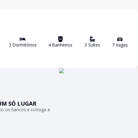
3
Dormitório
s
4
Banheiro
s
3
Suíte
s
7
Vaga
s
UM SÓ LUGAR
s os bancos e consiga a