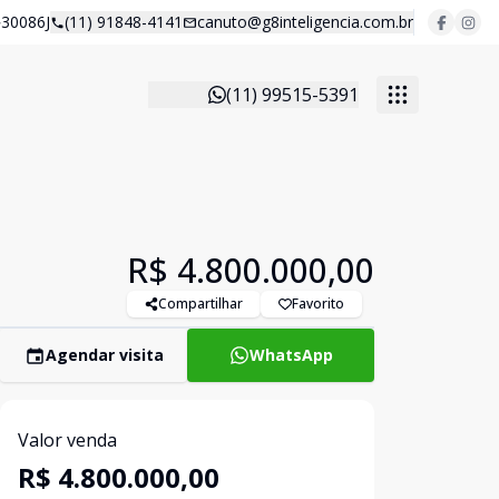
30086J
(11) 91848-4141
canuto@g8inteligencia.com.br
(11) 99515-5391
R$ 4.800.000,00
Compartilhar
Favorito
Agendar visita
WhatsApp
Valor venda
R$ 4.800.000,00