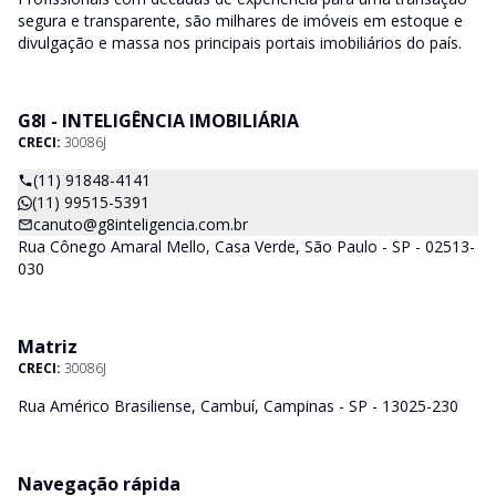
segura e transparente, são milhares de imóveis em estoque e
divulgação e massa nos principais portais imobiliários do país.
G8I - INTELIGÊNCIA IMOBILIÁRIA
CRECI:
30086J
(11) 91848-4141
(11) 99515-5391
canuto@g8inteligencia.com.br
Rua Cônego Amaral Mello, Casa Verde, São Paulo - SP - 02513-
030
Matriz
CRECI:
30086J
Rua Américo Brasiliense, Cambuí, Campinas - SP - 13025-230
Navegação rápida