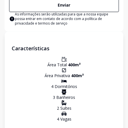
Enviar
As informações serão utilizadas para que a nossa equipe
possa entrar em contato de acordo com a
política de
privacidade e termos de serviço
Características
Área Total
400
m²
Área Privativa
400
m²
4
Dormitório
s
3
Banheiro
s
2
Suíte
s
4
Vaga
s