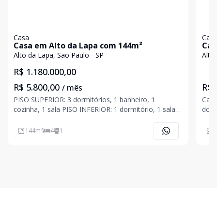
Casa
Cas
Casa em Alto da Lapa com 144m²
Cas
Alto da Lapa, São Paulo - SP
Alto
R$ 1.180.000,00
R$ 5.800,00
R$ 
/ mês
PISO SUPERIOR: 3 dormitórios, 1 banheiro, 1
Casa
cozinha, 1 sala PISO INFERIOR: 1 dormitório, 1 sala,
dorm
1 lavabo, 1 área de serviço, 1 depósito 2 vagas na
lava
garagem ?situação do imóvel: desocupado dia 23/11
lava
144
m²
4
1
2
IPTU:.R$3.200,00 Proprietário não autorizou divulg
serv
gara