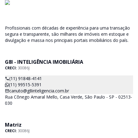
Profissionais com décadas de experiência para uma transação
segura e transparente, são milhares de imóveis em estoque e
divulgação e massa nos principais portais imobiliários do país.
G8I - INTELIGÊNCIA IMOBILIÁRIA
CRECI:
30086J
(11) 91848-4141
(11) 99515-5391
canuto@g8inteligencia.com.br
Rua Cônego Amaral Mello, Casa Verde, São Paulo - SP - 02513-
030
Matriz
CRECI:
30086J