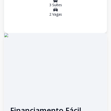
3
Suíte
s
2
Vaga
s
Financiamento Fácil