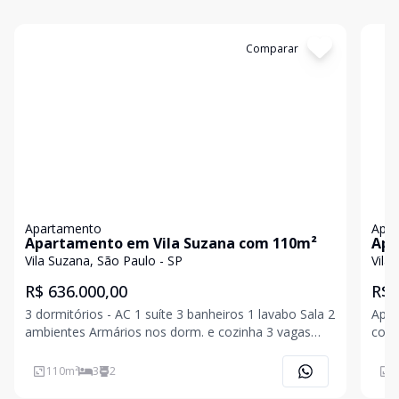
Cód:
1199153
Comparar
Có
Apartamento
Apa
Apartamento em Vila Suzana com 110m²
Apa
Vila Suzana, São Paulo - SP
Vila
R$ 636.000,00
R$ 
3 dormitórios - AC 1 suíte 3 banheiros 1 lavabo Sala 2
Apar
ambientes Armários nos dorm. e cozinha 3 vagas
com 
Depósito privativo Localização excel
110
m²
3
2
1