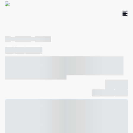
----
----- -----
----- -----
----
-----
---- ------
----- ----- -- ------ ---- ---- -- ----- ----- -----
--- ------
----- ----- -- ------ ----- ----- -- ------
-------------
Compartilhar
Favorito