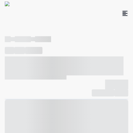
----
----- -----
----- -----
----
-----
---- ------
----- ----- -- ------ ---- ---- -- ----- ----- -----
--- ------
----- ----- -- ------ ----- ----- -- ------
-------------
Compartilhar
Favorito