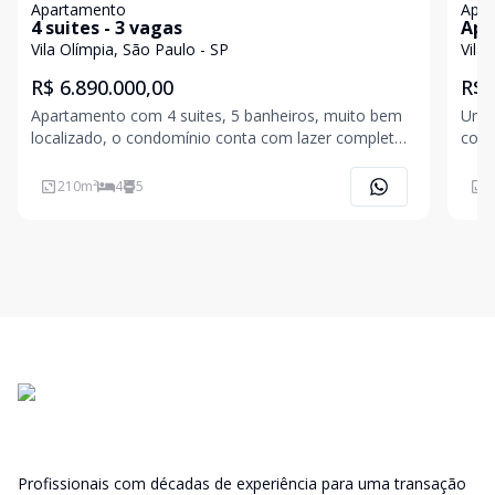
Apartamento
Apa
4 suites - 3 vagas
Apa
Vila Olímpia, São Paulo - SP
Vila
R$ 6.890.000,00
R$ 
Apartamento com 4 suites, 5 banheiros, muito bem
Unid
localizado, o condomínio conta com lazer completo,
com 
inlcusive piscina coberta, sala de ginástica, sal
e sp
210
m²
4
5
5
Profissionais com décadas de experiência para uma transação