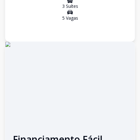
3
Suíte
s
5
Vaga
s
Financiamento Fácil