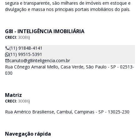
segura e transparente, são milhares de imóveis em estoque e
divulgação e massa nos principais portais imobiliários do país.
G8I - INTELIGÊNCIA IMOBILIÁRIA
CRECI:
30086J
(11) 91848-4141
(11) 99515-5391
canuto@g8inteligencia.com.br
Rua Cônego Amaral Mello, Casa Verde, São Paulo - SP - 02513-
030
Matriz
CRECI:
30086J
Rua Américo Brasiliense, Cambuí, Campinas - SP - 13025-230
Navegação rápida