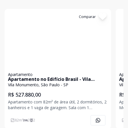
Cód:
11848513
Comparar
Có
Apartamento
Apa
Apartamento no Edifício Brasil - Vila
Apa
Monumento
Vila Monumento, São Paulo - SP
Vila
R$ 527.880,00
R$ 
Apartamento com 82m² de área útil, 2 dormitórios, 2
Apar
banheiros e 1 vaga de garagem. Sala com 1
Monument
ambiente, sem lavabo. Localizado no 10º pavimento
agra
do edifício. A localização é excelente, fácil acesso as
este
82
m²
2
2
1
principais vias do bairro e ao comércio Região
Monu