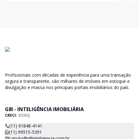
sofis
Profissionais com décadas de experiência para uma transação
segura e transparente, são milhares de imóveis em estoque e
divulgação e massa nos principais portais imobiliários do país.
G8I - INTELIGÊNCIA IMOBILIÁRIA
CRECI:
30086J
(11) 91848-4141
(11) 99515-5391
canuto@g8inteligencia.com.br