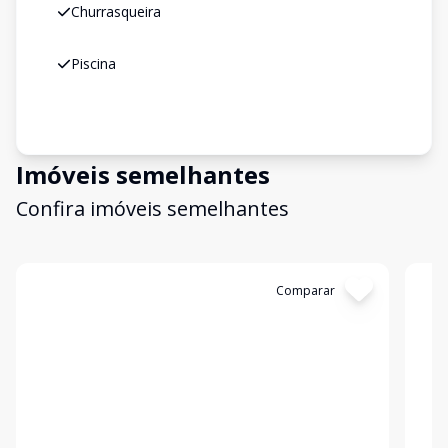
Churrasqueira
Piscina
Imóveis semelhantes
Confira imóveis semelhantes
Cód:
11840684
Comparar
Có