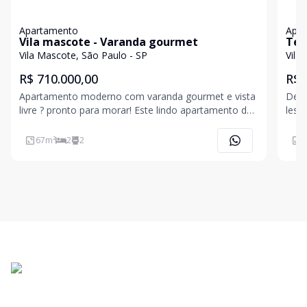
Apartamento
Apa
Vila mascote - Varanda gourmet
Ter
Vila Mascote, São Paulo - SP
Vila
R$ 710.000,00
R$ 
Apartamento moderno com varanda gourmet e vista
Deta
livre ? pronto para morar! Este lindo apartamento de
lest
2 dormitórios (sendo 1 suíte) combina conforto,
gour
67
m²
2
2
7