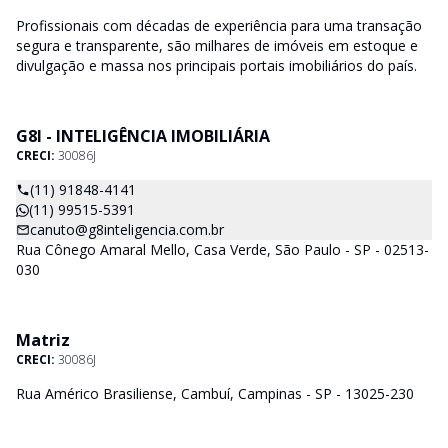
Profissionais com décadas de experiência para uma transação
segura e transparente, são milhares de imóveis em estoque e
divulgação e massa nos principais portais imobiliários do país.
G8I - INTELIGÊNCIA IMOBILIÁRIA
CRECI:
30086J
(11) 91848-4141
(11) 99515-5391
canuto@g8inteligencia.com.br
Rua Cônego Amaral Mello, Casa Verde, São Paulo - SP - 02513-
030
Matriz
CRECI:
30086J
Rua Américo Brasiliense, Cambuí, Campinas - SP - 13025-230