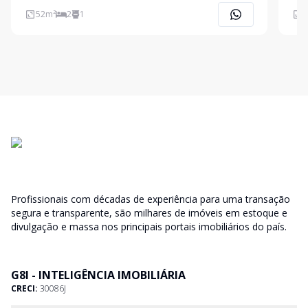
52
m²
2
1
5
Profissionais com décadas de experiência para uma transação
segura e transparente, são milhares de imóveis em estoque e
divulgação e massa nos principais portais imobiliários do país.
G8I - INTELIGÊNCIA IMOBILIÁRIA
CRECI:
30086J