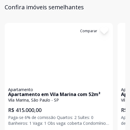
Confira imóveis semelhantes
Cód:
11847445
Comparar
Có
Apartamento
Apa
Apartamento em Vila Marina com 52m²
Apa
Vila Marina, São Paulo - SP
Vila
R$ 415.000,00
R$ 
Paga-se 6% de comissão Quartos: 2 Suítes: 0
Apar
Banheiros: 1 Vaga: 1 Obs vaga: coberta Condomínio:
de garagem. Con
R$ 450 Parcela IPTU: R$ 174