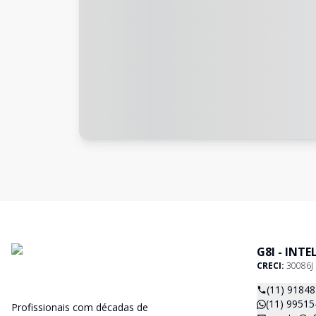
G8I - INT
CRECI:
30086J
(11) 9184
(11) 99515
Profissionais com décadas de