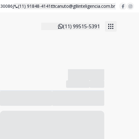
30086J
(11) 91848-4141
canuto@g8inteligencia.com.br
(11) 99515-5391
-------------
Compartilhar
Favorito