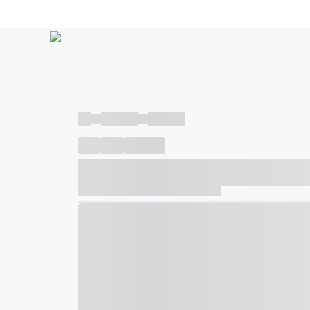
----
----- -----
----- -----
----
-----
---- ------
----- ----- -- ------ ---- ---- -- ---
----- ----- -- ------ ----- ----- -- ------