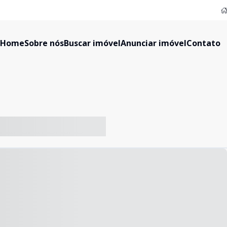
Home
Sobre nós
Buscar imóvel
Anunciar imóvel
Contato
-- ----- ----- --- ------