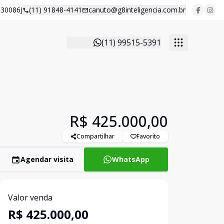
30086J
(11) 91848-4141
canuto@g8inteligencia.com.br
(11) 99515-5391
R$ 425.000,00
Compartilhar
Favorito
Agendar visita
WhatsApp
Valor venda
R$ 425.000,00