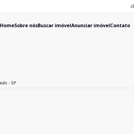
Home
Sobre nós
Buscar imóvel
Anunciar imóvel
Contato
aulo - SP