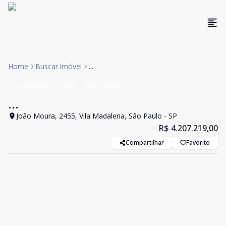
Home
Buscar imóvel
...
Apartamento
Venda
Cód:
1194725
...
João Moura, 2455, Vila Madalena, São Paulo - SP
R$ 4.207.219,00
Compartilhar
Favorito