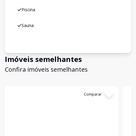
Piscina
Sauna
Imóveis semelhantes
Confira imóveis semelhantes
Cód:
G826BTIAG1
Comparar
Có