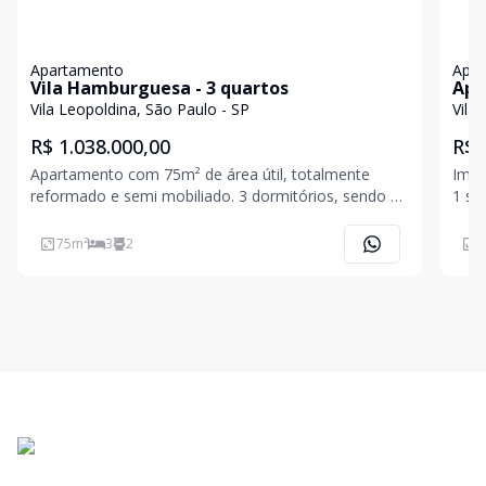
Apartamento
Apa
Vila Hamburguesa - 3 quartos
Apa
e 2
Vila Leopoldina, São Paulo - SP
Vila
R$ 1.038.000,00
R$ 
Apartamento com 75m² de área útil, totalmente
Imóv
reformado e semi mobiliado. 3 dormitórios, sendo 1
1 su
suíte, e 2 banheiros ao todo (suíte e social). Sala em
equi
2 ambientes, integrada a cozinha americana. Conta
como
75
m²
3
2
9
com 1 vaga de garagem.
dive
laze