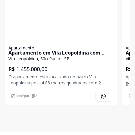
Apartamento
Apa
Apartamento em Vila Leopoldina com
Apa
88m²
Vila Leopoldina, São Paulo - SP
Vila
R$ 1.455.000,00
R$ 
O apartamento está localizado no bairro Vila
Apar
Leopoldina possui 88 metros quadrados com 2
gar
quartos sendo 1 suíte e 2 banheiros, 2 vagas de
garagem próprias e independentes.
88
m²
2
2
9
Condomínio:.R$1.100/mês IPTU:.R$4.000 A
localização é excelente, acesso ás p