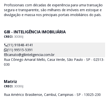
Profissionais com décadas de experiência para uma transação
segura e transparente, são milhares de imóveis em estoque e
divulgação e massa nos principais portais imobiliários do país.
G8I - INTELIGÊNCIA IMOBILIÁRIA
CRECI:
30086J
(11) 91848-4141
(11) 99515-5391
canuto@g8inteligencia.com.br
Rua Cônego Amaral Mello, Casa Verde, São Paulo - SP - 02513-
030
Matriz
CRECI:
30086J
Rua Américo Brasiliense, Cambuí, Campinas - SP - 13025-230