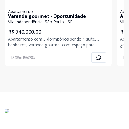
Apartamento
Apa
Varanda gourmet - Oportunidade
Apa
121
Vila Independência, São Paulo - SP
Vila
R$ 740.000,00
R$ 
Apartamento com 3 dormitórios sendo 1 suíte, 3
Apar
banheiros, varanda gourmet com espaço para
gara
churrasqueira, cozinha americana, área de serviço, 2
Armá
vagas d
89
m²
3
2
1