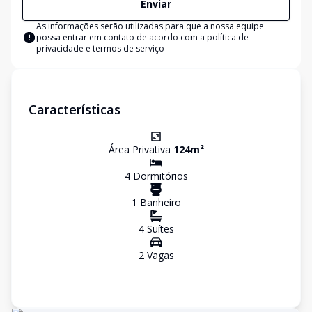
Enviar
As informações serão utilizadas para que a nossa equipe
possa entrar em contato de acordo com a
política de
privacidade e termos de serviço
Características
Área Privativa
124
m²
4
Dormitório
s
1
Banheiro
4
Suíte
s
2
Vaga
s