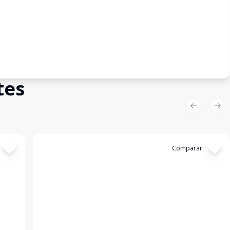
tes
Previous sl
Nex
Cód:
11844940
Comparar