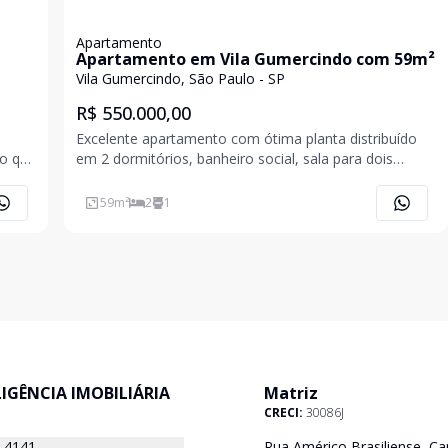
Apartamento
Apartamento em Vila Gumercindo com 59m²
Vila Gumercindo, São Paulo - SP
R$ 550.000,00
m
Excelente apartamento com ótima planta distribuído
em 2 dormitórios, banheiro social, sala para dois
ambientes, cozinha e área de serviço com banheiro
59
m²
2
1
 gás j
ELIGÊNCIA IMOBILIÁRIA
Matriz
CRECI:
30086J
8-4141
Rua Américo Brasiliense, Ca