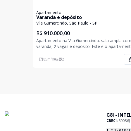
Apartamento
Varanda e depósito
Vila Gumercindo, São Paulo - SP
R$ 910.000,00
Apartamento na Vila Gumercindo: sala ampla co
varanda, 2 vagas e depósito. Este é o apartamento que
você estava esperando! Com 85 m² conta com 2
quartos, sendo 1 suíte. O imóvel está impecável: o
85
m²
2
2
banheiro foi recém-reformado e o aquecimento a
G8I - INT
CRECI:
30086J
(11) 9184