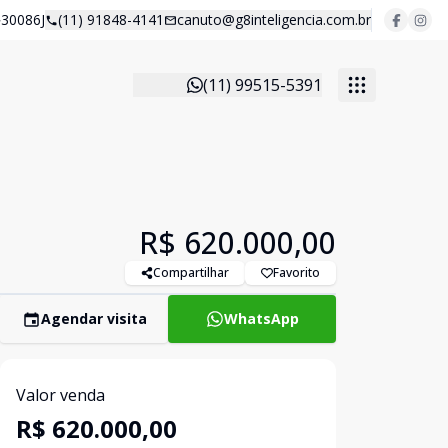
30086J
(11) 91848-4141
canuto@g8inteligencia.com.br
(11) 99515-5391
R$ 620.000,00
Compartilhar
Favorito
Agendar visita
WhatsApp
Valor venda
R$ 620.000,00