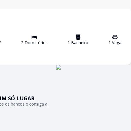
²
2
Dormitório
s
1
Banheiro
1
Vaga
UM SÓ LUGAR
s os bancos e consiga a