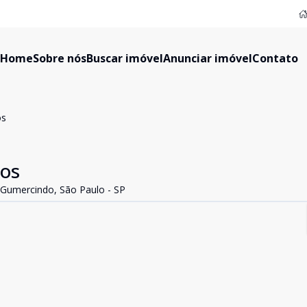
Home
Sobre nós
Buscar imóvel
Anunciar imóvel
Contato
os
os
 Gumercindo, São Paulo - SP