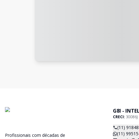
G8I - INT
CRECI:
30086J
(11) 9184
(11) 99515
Profissionais com décadas de