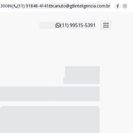
30086J
(11) 91848-4141
canuto@g8inteligencia.com.br
(11) 99515-5391
-------------
Compartilhar
Favorito