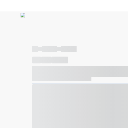
----
----- -----
----- -----
----
-----
---- ------
----- ----- -- ------ ---- ---- -- ---
----- ----- -- ------ ----- ----- -- ------