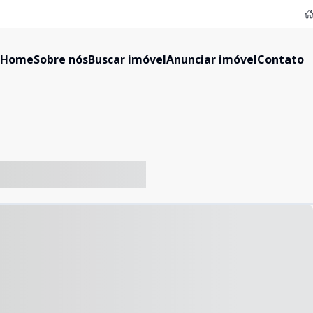
Home
Sobre nós
Buscar imóvel
Anunciar imóvel
Contato
-- ----- ----- --- ------