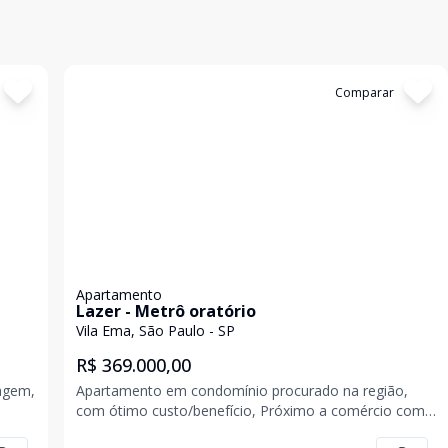
Cód:
G826039
Comparar
Apartamento
Lazer - Metrô oratório
Vila Ema, São Paulo - SP
R$ 369.000,00
ragem,
Apartamento em condomínio procurado na região,
com ótimo custo/benefício, Próximo a comércio como
is
padarias, mercados, açougue, e muito mais,