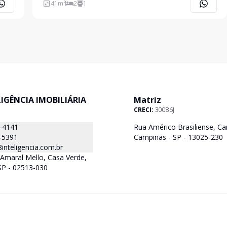
41
m²
2
1
ELIGÊNCIA IMOBILIÁRIA
Matriz
CRECI:
30086J
8-4141
Rua Américo Brasiliense, Ca
-5391
Campinas - SP - 13025-230
nteligencia.com.br
Amaral Mello, Casa Verde,
SP - 02513-030