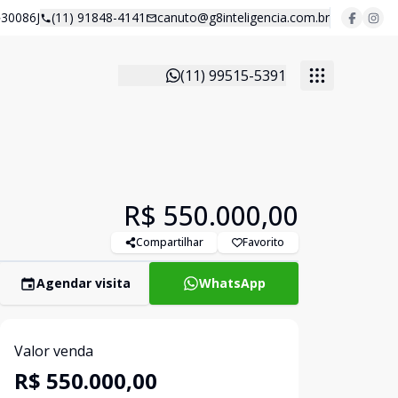
30086J
(11) 91848-4141
canuto@g8inteligencia.com.br
(11) 99515-5391
R$ 550.000,00
Compartilhar
Favorito
Agendar visita
WhatsApp
Valor venda
R$ 550.000,00