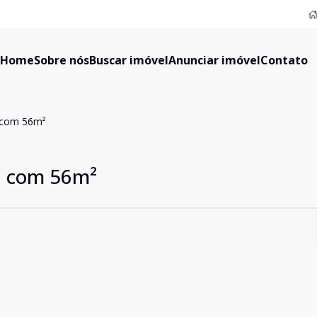
Home
Sobre nós
Buscar imóvel
Anunciar imóvel
Contato
 com 56m²
a com 56m²