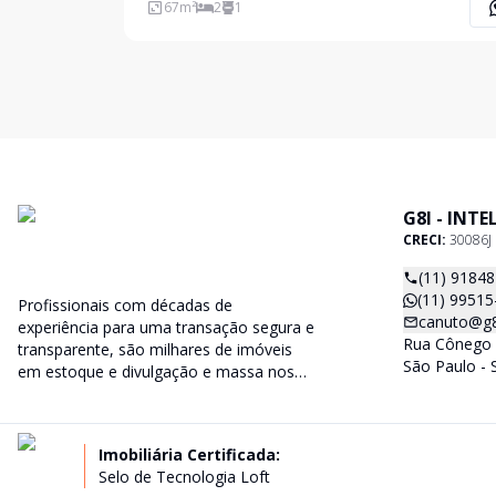
que
67
m²
2
1
G8I - INT
CRECI:
30086J
(11) 9184
(11) 99515
Profissionais com décadas de
canuto@g8i
experiência para uma transação segura e
Rua Cônego 
transparente, são milhares de imóveis
São Paulo - 
em estoque e divulgação e massa nos
principais portais imobiliários do país.
Imobiliária Certificada:
Selo de Tecnologia Loft